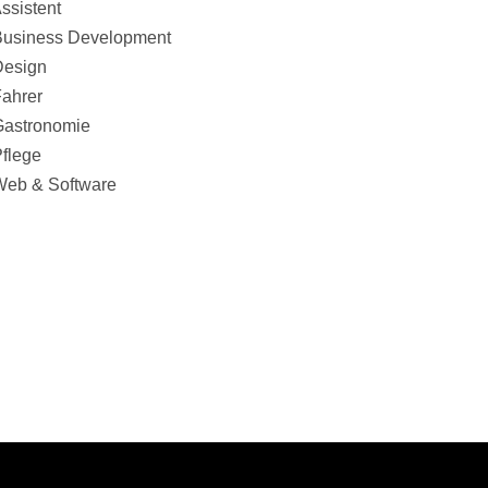
ssistent
Business Development
Design
ahrer
Gastronomie
flege
Web & Software