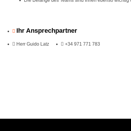
Die Belange des Teams sind Ihnen ebenso wichtig wi
Ihr Ansprechpartner
Herr Guido Latz
+34 971 771 783