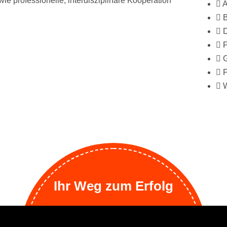
e professionelle, interdisziplinäre Kooperation
A
F
P
Ihr Weg zum Erfolg